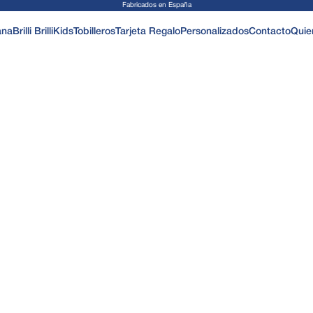
Fabricados en España
ana
Brilli Brilli
Kids
Tobilleros
Tarjeta Regalo
Personalizados
Contacto
Quie