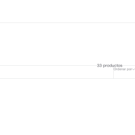
a
33 productos
Ordenar por
Novedad
Novedad