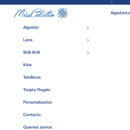
Anterior
Ir al contenido
MissCalcetin
Algodón
L
Algodón
Lana
Brilli Brilli
Kids
Tobilleros
Tarjeta Regalo
Personalizados
Contacto
Quienes somos