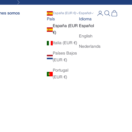
Siguiente
Abrir página de la
Abrir búsqued
Abrir cesta
nes somos
España (EUR €)
Español
País
Idioma
España (EUR
Español
€)
English
Italia (EUR €)
Nederlands
Países Bajos
(EUR €)
Portugal
(EUR €)