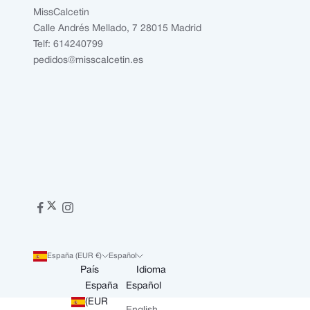
MissCalcetin
Calle Andrés Mellado, 7 28015 Madrid
Telf: 614240799
pedidos@misscalcetin.es
España (EUR €)
Español
País
Idioma
España
Español
(EUR