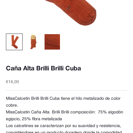
Caña Alta Brilli Brilli Cuba
Precio de oferta
€16,00
MissCalcetin Brilli Brilli Cuba tiene el hilo metalizado de color
cobre.
MissCalcetin Caña Alta Brilli Brilli composición:
75% algodón
egipcio, 25% fibra metalizada
Los calcetines se caracterizan por su suavidad y resistencia,
convirtiéndose en un producto duradero donde la comodidad