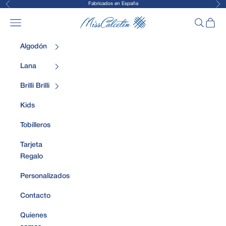
Fabricados en España
Anterior
Sig
Ir al contenido
MissCalcetin
Abrir menú de navegación
Abrir bús
Abrir 
Algodón
Lana
Brilli Brilli
Kids
Tobilleros
Tarjeta
Regalo
Personalizados
Contacto
Quienes