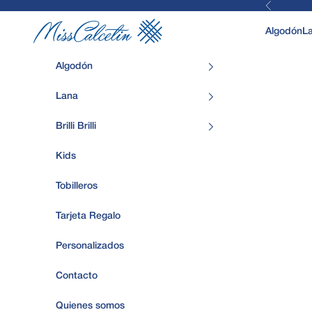
Anterior
Ir al contenido
MissCalcetin
Algodón
L
Algodón
Lana
Brilli Brilli
Kids
Tobilleros
Tarjeta Regalo
Personalizados
Contacto
Quienes somos