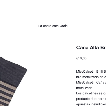
La cesta está vacía
Caña Alta Bri
Precio de oferta
€16,00
MissCalcetin Brilli B
hilo metalizado de 
MissCalcetin Caña Al
metalizada
Los calcetines se c
producto duradero d
apuestas ineludible