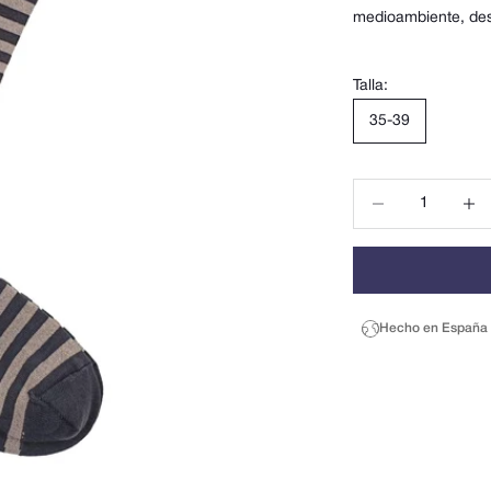
medioambiente, desd
Talla:
35-39
Reducir cantidad
Reduci
Hecho en España