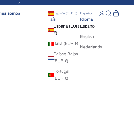
Siguiente
Abrir página de la
Abrir búsqued
Abrir cesta
nes somos
España (EUR €)
Español
País
Idioma
España (EUR
Español
€)
English
Italia (EUR €)
Nederlands
Países Bajos
(EUR €)
Portugal
(EUR €)