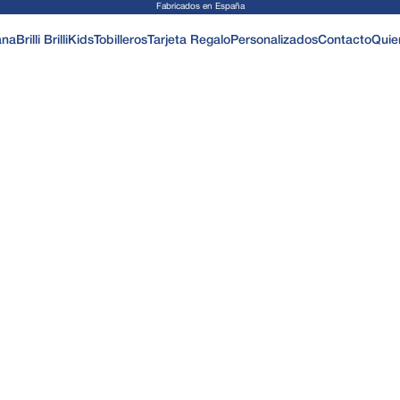
Fabricados en España
ana
Brilli Brilli
Kids
Tobilleros
Tarjeta Regalo
Personalizados
Contacto
Quie