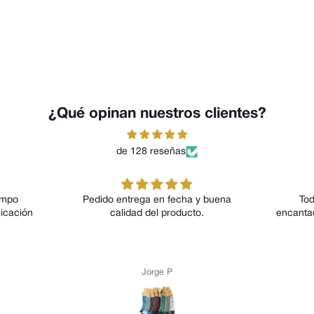
¿Qué opinan nuestros clientes?
de 128 reseñas
 entrega en fecha y buena
Todos los modelos me han
alidad del producto.
encantado tanto por su diseño c
por su comodidad
Jorge P
Anónimo