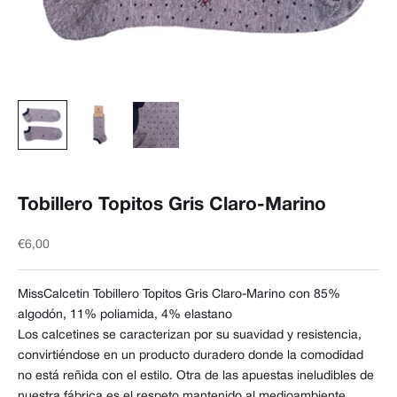
Tobillero Topitos Gris Claro-Marino
Precio de oferta
€6,00
MissCalcetin Tobillero Topitos Gris Claro-Marino
con 85%
algodón, 11% poliamida, 4% elastano
Los calcetines se caracterizan por su suavidad y resistencia,
convirtiéndose en un producto duradero donde la comodidad
no está reñida con el estilo. Otra de las apuestas ineludibles de
nuestra fábrica es el respeto mantenido al medioambiente