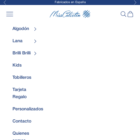
Fabricados en España
Anterior
Sig
Ir al contenido
MissCalcetin
Abrir menú de navegación
Abrir bús
Abrir 
Algodón
Lana
Brilli Brilli
Kids
Tobilleros
Tarjeta
Regalo
Personalizados
Contacto
Quienes