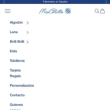
Fabricados en España
Anterior
Sig
Ir al contenido
MissCalcetin
Abrir menú de navegación
Abrir bús
Abrir 
Algodón
Lana
Brilli Brilli
Kids
Tobilleros
Tarjeta
Regalo
Personalizados
Contacto
Quienes