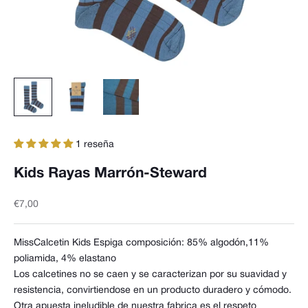
1 reseña
Kids Rayas Marrón-Steward
Precio de oferta
€7,00
MissCalcetin Kids Espiga composición: 85% algodón,11%
poliamida, 4% elastano
Los calcetines no se caen y se caracterizan por su suavidad y
resistencia, convirtiendose en un producto duradero y cómodo.
Otra apuesta ineludible de nuestra fabrica es el respeto