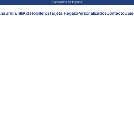
Fabricados en España
ana
Brilli Brilli
Kids
Tobilleros
Tarjeta Regalo
Personalizados
Contacto
Quie