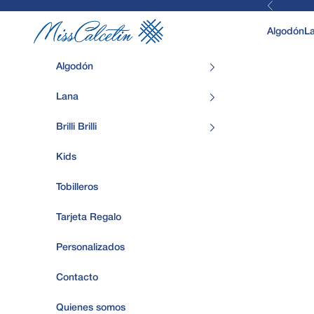
Anterior
Ir al contenido
MissCalcetin
Algodón
L
Algodón
Lana
Brilli Brilli
Kids
Tobilleros
Tarjeta Regalo
Personalizados
Contacto
Quienes somos