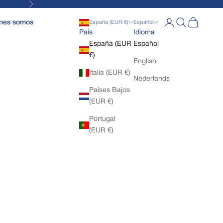
Siguiente
Abrir página de la
Abrir búsqued
Abrir cesta
nes somos
España (EUR €)
Español
País
Idioma
España (EUR
Español
€)
English
Italia (EUR €)
Nederlands
Países Bajos
(EUR €)
Portugal
(EUR €)