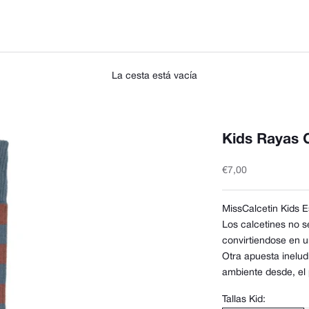
La cesta está vacía
Kids Rayas 
Precio de oferta
€7,00
MissCalcetin Kids 
Los calcetines no s
convirtiendose en 
Otra apuesta inelud
ambiente desde, el 
Tallas Kid: