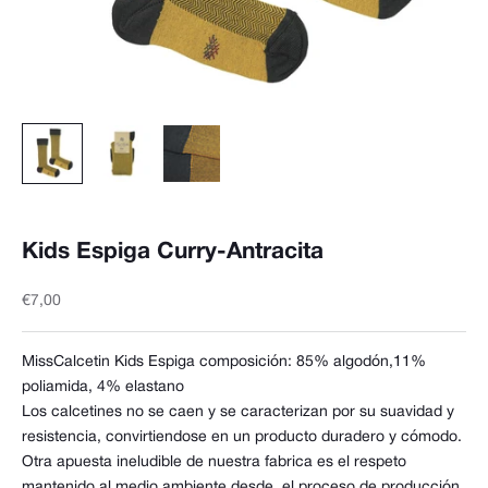
Kids Espiga Curry-Antracita
Precio de oferta
€7,00
MissCalcetin Kids Espiga composición: 85% algodón,11%
poliamida, 4% elastano
Los calcetines no se caen y se caracterizan por su suavidad y
resistencia, convirtiendose en un producto duradero y cómodo.
Otra apuesta ineludible de nuestra fabrica es el respeto
mantenido al medio ambiente desde, el proceso de producción