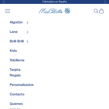
Fabricados en España
Anterior
Sig
Ir al contenido
MissCalcetin
Abrir menú de navegación
Abrir bús
Abrir 
Algodón
Lana
Brilli Brilli
Kids
Tobilleros
Tarjeta
Regalo
Personalizados
Contacto
Quienes