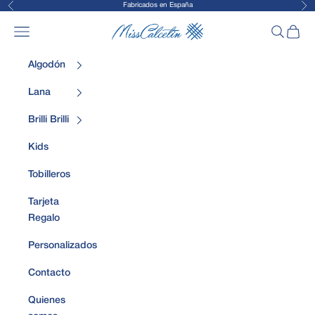
Fabricados en España
Anterior
Sig
Ir al contenido
MissCalcetin
Abrir menú de navegación
Abrir bús
Abrir 
Algodón
Lana
Brilli Brilli
Kids
Tobilleros
Tarjeta
Regalo
Personalizados
Contacto
Quienes