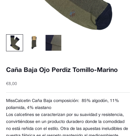
Caña Baja Ojo Perdiz Tomillo-Marino
Precio de oferta
€8,00
MissCalcetin Caña Baja composición:
85% algodón, 11%
poliamida, 4% elastano
Los calcetines se caracterizan por su suavidad y resistencia,
convirtiéndose en un producto duradero donde la comodidad
no está reñida con el estilo. Otra de las apuestas ineludibles de
nuestra fábrica es el respeto mantenido al medioambiente,