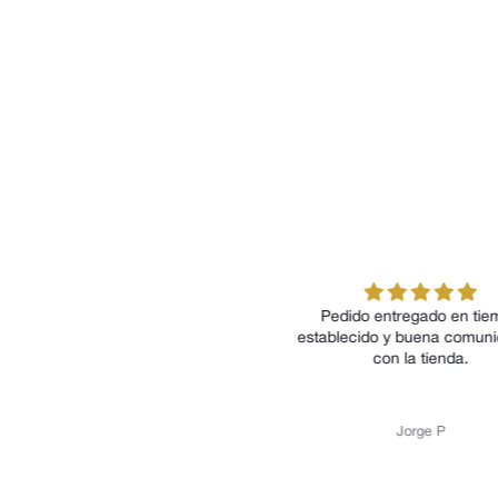
Pedido entregado en tiempo
Pedido entrega en fecha 
tablecido y buena comunicación
calidad del producto
con la tienda.
Jorge P
Jorge P