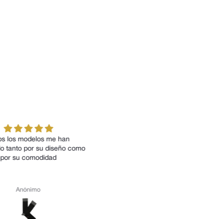
ica la calidad del producto.
Muy buena experiencia. Much
variedad . Excelente calidad prec
muy rápida la entrega. Compra
más .
Julio Talegón
Ricardo Navarro