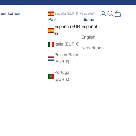
Siguiente
Abrir página de la
Abrir búsqued
Abrir cesta
nes somos
España (EUR €)
Español
País
Idioma
España (EUR
Español
€)
English
Italia (EUR €)
Nederlands
Países Bajos
(EUR €)
Portugal
(EUR €)