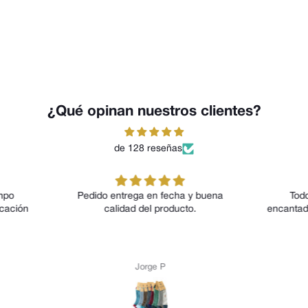
¿Qué opinan nuestros clientes?
de 128 reseñas
y buena
Todos los modelos me han
Magníf
.
encantado tanto por su diseño como
por su comodidad
Anónimo