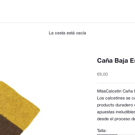
La cesta está vacía
Caña Baja E
Precio de oferta
€8,00
MissCalcetin Caña
Los calcetines se c
producto duradero d
apuestas ineludible
desde el proceso de
Talla: