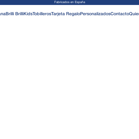
Fabricados en España
ana
Brilli Brilli
Kids
Tobilleros
Tarjeta Regalo
Personalizados
Contacto
Quie