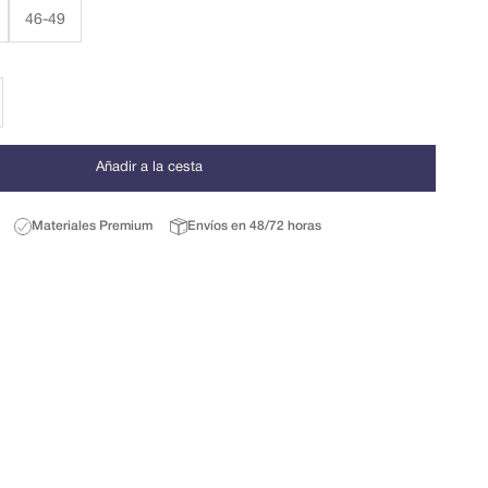
46-49
r cantidad
Añadir a la cesta
Materiales Premium
Envíos en 48/72 horas