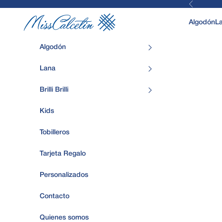
Anterior
Ir al contenido
MissCalcetin
Algodón
L
Algodón
Lana
Brilli Brilli
Kids
Tobilleros
Tarjeta Regalo
Personalizados
Contacto
Quienes somos