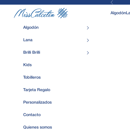
Anterior
Ir al contenido
MissCalcetin
Algodón
L
Algodón
Lana
Brilli Brilli
Kids
Tobilleros
Tarjeta Regalo
Personalizados
Contacto
Quienes somos