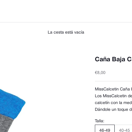
La cesta está vacía
Caña Baja C
Precio de oferta
€8,00
MissCalcetin Caña 
Los MissCalcetin de
calcetín con la med
Dándole un toque de
Talla:
46-49
40-45