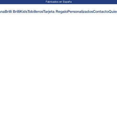
Fabricados en España
ana
Brilli Brilli
Kids
Tobilleros
Tarjeta Regalo
Personalizados
Contacto
Quie