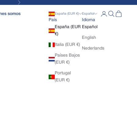
Siguiente
Abrir página de la
Abrir búsqued
Abrir cesta
nes somos
España (EUR €)
Español
País
Idioma
España (EUR
Español
€)
English
Italia (EUR €)
Nederlands
Países Bajos
(EUR €)
Portugal
(EUR €)