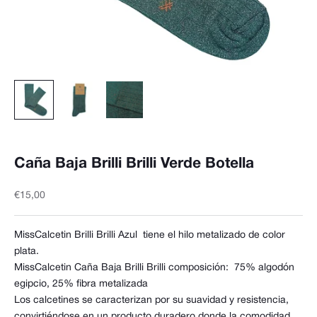
Caña Baja Brilli Brilli Verde Botella
Precio de oferta
€15,00
MissCalcetin Brilli Brilli Azul tiene el hilo metalizado de color
plata.
MissCalcetin Caña Baja Brilli Brilli composición:
75% algodón
egipcio, 25% fibra metalizada
Los calcetines se caracterizan por su suavidad y resistencia,
convirtiéndose en un producto duradero donde la comodidad