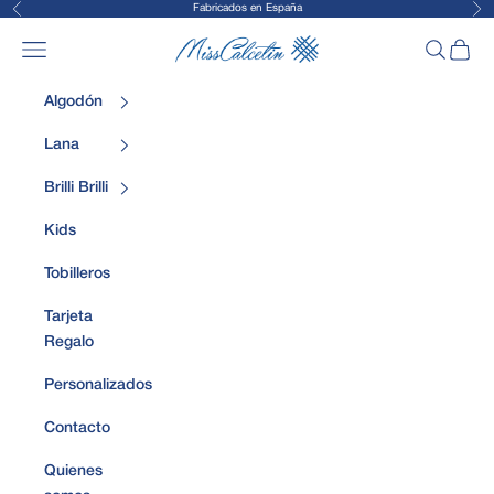
Fabricados en España
Anterior
Sig
Ir al contenido
MissCalcetin
Abrir menú de navegación
Abrir bús
Abrir 
Algodón
Lana
Brilli Brilli
Kids
Tobilleros
Tarjeta
Regalo
Personalizados
Contacto
Quienes