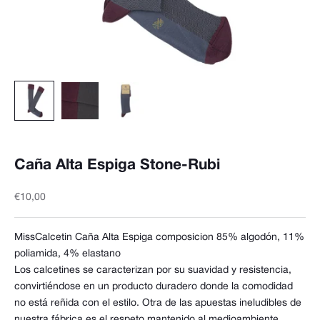
Caña Alta Espiga Stone-Rubi
Precio de oferta
€10,00
MissCalcetin Caña Alta Espiga
composicion 85% algodón, 11%
poliamida, 4% elastano
Los calcetines se caracterizan por su suavidad y resistencia,
convirtiéndose en un producto duradero donde la comodidad
no está reñida con el estilo. Otra de las apuestas ineludibles de
nuestra fábrica es el respeto mantenido al medioambiente