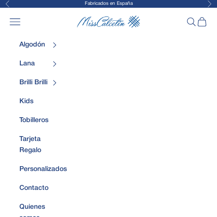
Fabricados en España
Anterior
Sig
Ir al contenido
MissCalcetin
Abrir menú de navegación
Abrir bús
Abrir 
Algodón
Lana
Brilli Brilli
Kids
Tobilleros
Tarjeta
Regalo
Personalizados
Contacto
Quienes