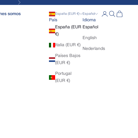
Siguiente
Abrir página de la
Abrir búsqued
Abrir cesta
nes somos
España (EUR €)
Español
País
Idioma
España (EUR
Español
€)
English
Italia (EUR €)
Nederlands
Países Bajos
(EUR €)
Portugal
(EUR €)