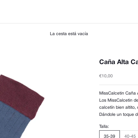
La cesta está vacía
Caña Alta C
Precio de oferta
€10,00
MissCalcetin Caña 
Los MissCalcetin de
calcetín bien altito,
Dándole un toque de
Talla:
35-39
40-45