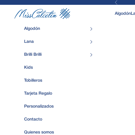
Anterior
Ir al contenido
MissCalcetin
Algodón
L
Algodón
Lana
Brilli Brilli
Kids
Tobilleros
Tarjeta Regalo
Personalizados
Contacto
Quienes somos