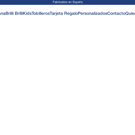
Fabricados en España
ana
Brilli Brilli
Kids
Tobilleros
Tarjeta Regalo
Personalizados
Contacto
Quie