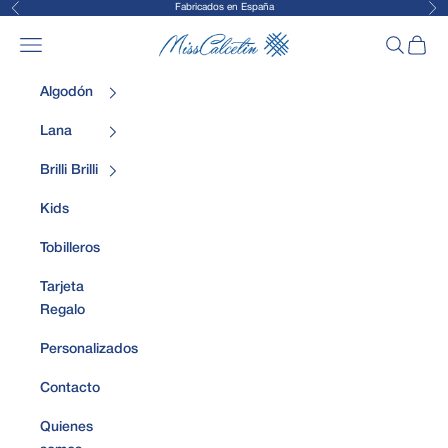
Fabricados en España
Anterior
Sig
Ir al contenido
MissCalcetin
Abrir menú de navegación
Abrir bús
Abrir 
Algodón
Lana
Brilli Brilli
Kids
Tobilleros
Tarjeta
Regalo
Personalizados
Contacto
Quienes