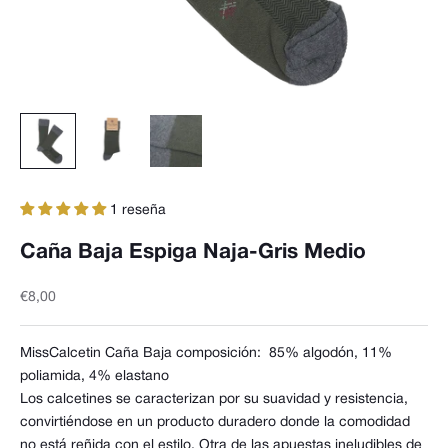
1 reseña
Caña Baja Espiga Naja-Gris Medio
Precio de oferta
€8,00
MissCalcetin Caña Baja composición:
85% algodón, 11%
poliamida, 4% elastano
Los calcetines se caracterizan por su suavidad y resistencia,
convirtiéndose en un producto duradero donde la comodidad
no está reñida con el estilo. Otra de las apuestas ineludibles de